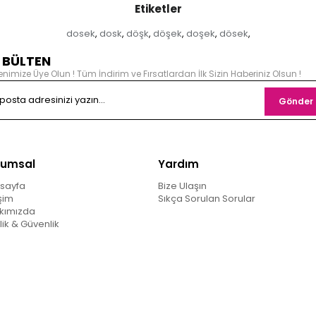
Etiketler
dosek
dosk
döşk
döşek
doşek
dösek
,
,
,
,
,
,
- BÜLTEN
enimize Üye Olun ! Tüm İndirim ve Fırsatlardan İlk Sizin Haberiniz Olsun !
Gönder
rumsal
Yardım
sayfa
Bize Ulaşın
işim
Sıkça Sorulan Sorular
kımızda
ilik & Güvenlik