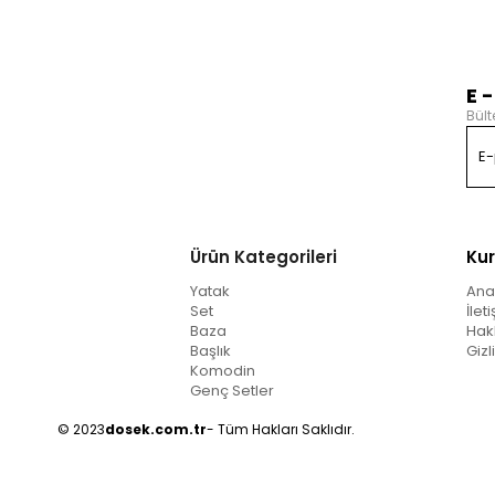
E 
Bült
Ürün Kategorileri
Ku
Yatak
Ana
Set
İlet
Baza
Hak
Başlık
Gizl
Komodin
Genç Setler
© 2023
dosek.com.tr
- Tüm Hakları Saklıdır.